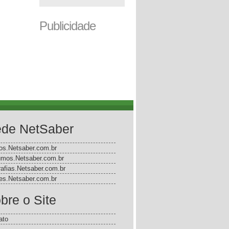
Publicidade
de NetSaber
gos.Netsaber.com.br
mos.Netsaber.com.br
rafias.Netsaber.com.br
s.Netsaber.com.br
bre o Site
ato