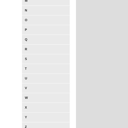
M
N
O
P
Q
R
S
T
U
V
W
X
Y
Z