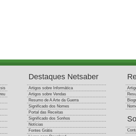
Destaques Netsaber
Re
sis
Artigos sobre Informática
Arti
reu
Artigos sobre Vendas
Resu
Resumo de A Arte da Guerra
Biog
Significado dos Nomes
Nome
Portal das Receitas
So
Significado dos Sonhos
Notícias
Cont
Fontes Grátis