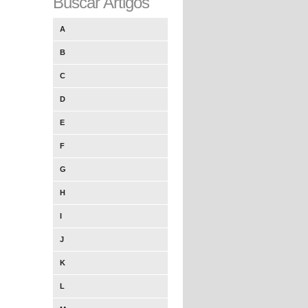
Buscar Artigos
A
B
C
D
E
F
G
H
I
J
K
L