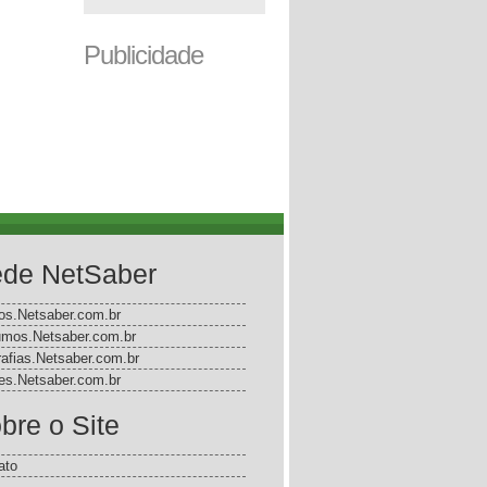
Publicidade
de NetSaber
gos.Netsaber.com.br
mos.Netsaber.com.br
rafias.Netsaber.com.br
s.Netsaber.com.br
bre o Site
ato