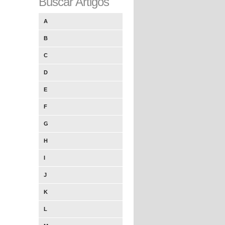
Buscar Artigos
A
B
C
D
E
F
G
H
I
J
K
L