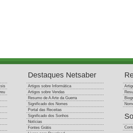
Destaques Netsaber
Re
sis
Artigos sobre Informática
Arti
reu
Artigos sobre Vendas
Resu
Resumo de A Arte da Guerra
Biog
Significado dos Nomes
Nome
Portal das Receitas
So
Significado dos Sonhos
Notícias
Cont
Fontes Grátis