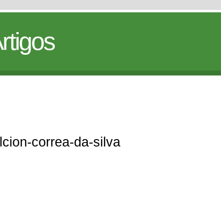
rtigos
lcion-correa-da-silva