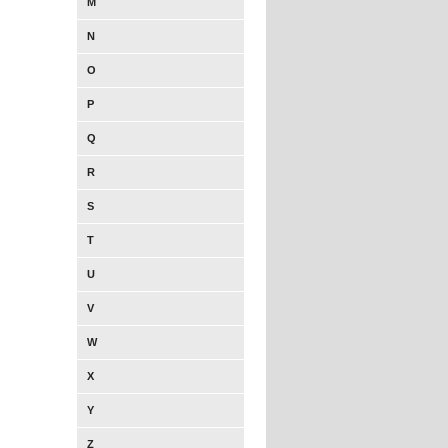
M
N
O
P
Q
R
S
T
U
V
W
X
Y
Z