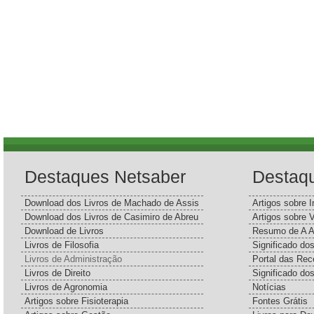
Destaques Netsaber
Destaq
Download dos Livros de Machado de Assis
Artigos sobre I
Download dos Livros de Casimiro de Abreu
Artigos sobre 
Download de Livros
Resumo de A A
Livros de Filosofia
Significado d
Livros de Administração
Portal das Rec
Livros de Direito
Significado do
Livros de Agronomia
Notícias
Artigos sobre Fisioterapia
Fontes Grátis