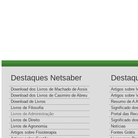
Destaques Netsaber
Destaq
Download dos Livros de Machado de Assis
Artigos sobre I
Download dos Livros de Casimiro de Abreu
Artigos sobre 
Download de Livros
Resumo de A A
Livros de Filosofia
Significado d
Livros de Administração
Portal das Rec
Livros de Direito
Significado do
Livros de Agronomia
Notícias
Artigos sobre Fisioterapia
Fontes Grátis