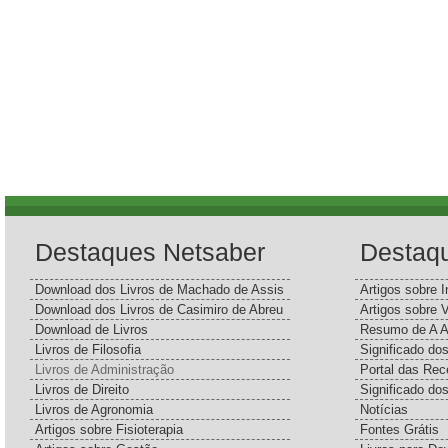
Destaques Netsaber
Destaq
Download dos Livros de Machado de Assis
Artigos sobre I
Download dos Livros de Casimiro de Abreu
Artigos sobre 
Download de Livros
Resumo de A A
Livros de Filosofia
Significado d
Livros de Administração
Portal das Rec
Livros de Direito
Significado do
Livros de Agronomia
Notícias
Artigos sobre Fisioterapia
Fontes Grátis