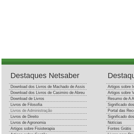
Destaques Netsaber
Destaq
Download dos Livros de Machado de Assis
Artigos sobre I
Download dos Livros de Casimiro de Abreu
Artigos sobre 
Download de Livros
Resumo de A A
Livros de Filosofia
Significado d
Livros de Administração
Portal das Rec
Livros de Direito
Significado do
Livros de Agronomia
Notícias
Artigos sobre Fisioterapia
Fontes Grátis