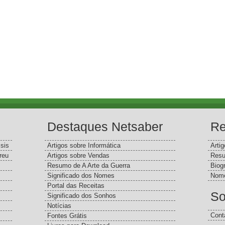
Destaques Netsaber
Re
sis
Artigos sobre Informática
Arti
reu
Artigos sobre Vendas
Resu
Resumo de A Arte da Guerra
Biog
Significado dos Nomes
Nome
Portal das Receitas
So
Significado dos Sonhos
Notícias
Cont
Fontes Grátis