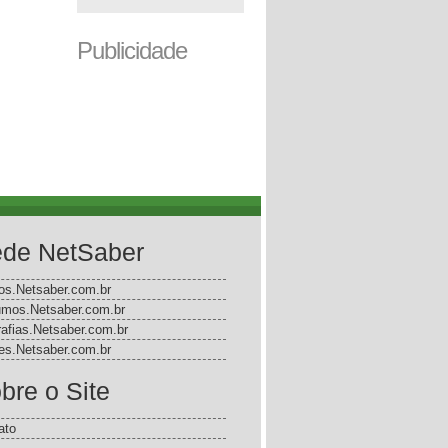
Publicidade
de NetSaber
gos.Netsaber.com.br
mos.Netsaber.com.br
rafias.Netsaber.com.br
s.Netsaber.com.br
bre o Site
ato