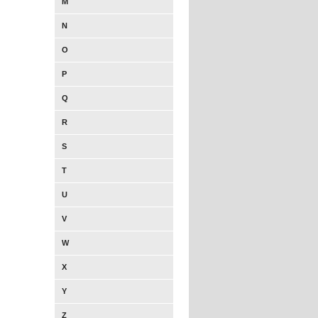
M
N
O
P
Q
R
S
T
U
V
W
X
Y
Z