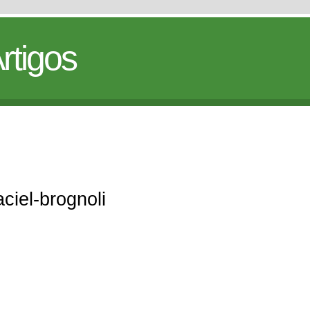
rtigos
aciel-brognoli