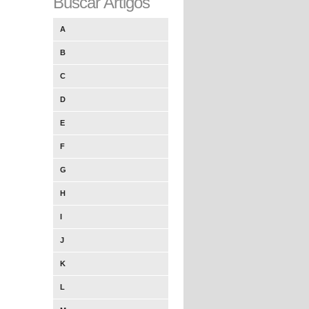
Buscar Artigos
A
B
C
D
E
F
G
H
I
J
K
L