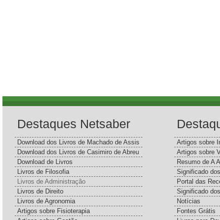
Destaques Netsaber
Destaq
Download dos Livros de Machado de Assis
Artigos sobre I
Download dos Livros de Casimiro de Abreu
Artigos sobre 
Download de Livros
Resumo de A A
Livros de Filosofia
Significado d
Livros de Administração
Portal das Rec
Livros de Direito
Significado do
Livros de Agronomia
Notícias
Artigos sobre Fisioterapia
Fontes Grátis