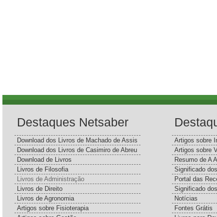
Destaques Netsaber
Destaq
Download dos Livros de Machado de Assis
Artigos sobre I
Download dos Livros de Casimiro de Abreu
Artigos sobre 
Download de Livros
Resumo de A A
Livros de Filosofia
Significado d
Livros de Administração
Portal das Rec
Livros de Direito
Significado do
Livros de Agronomia
Notícias
Artigos sobre Fisioterapia
Fontes Grátis