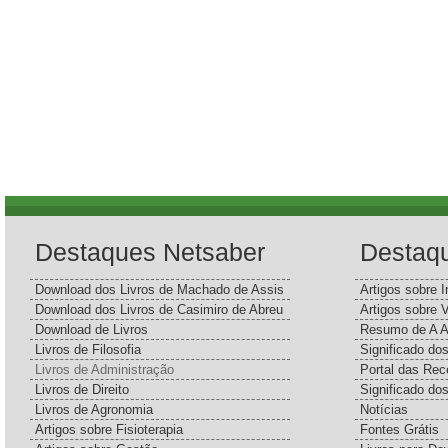
Destaques Netsaber
Destaq
Download dos Livros de Machado de Assis
Artigos sobre I
Download dos Livros de Casimiro de Abreu
Artigos sobre 
Download de Livros
Resumo de A A
Livros de Filosofia
Significado d
Livros de Administração
Portal das Rec
Livros de Direito
Significado do
Livros de Agronomia
Notícias
Artigos sobre Fisioterapia
Fontes Grátis