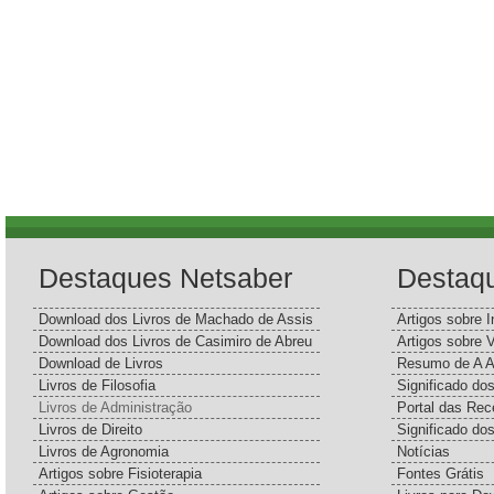
Destaques Netsaber
Destaq
Download dos Livros de Machado de Assis
Artigos sobre I
Download dos Livros de Casimiro de Abreu
Artigos sobre 
Download de Livros
Resumo de A A
Livros de Filosofia
Significado d
Livros de Administração
Portal das Rec
Livros de Direito
Significado do
Livros de Agronomia
Notícias
Artigos sobre Fisioterapia
Fontes Grátis