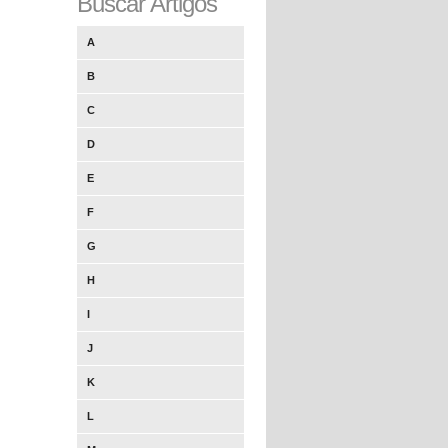
Buscar Artigos
A
B
C
D
E
F
G
H
I
J
K
L