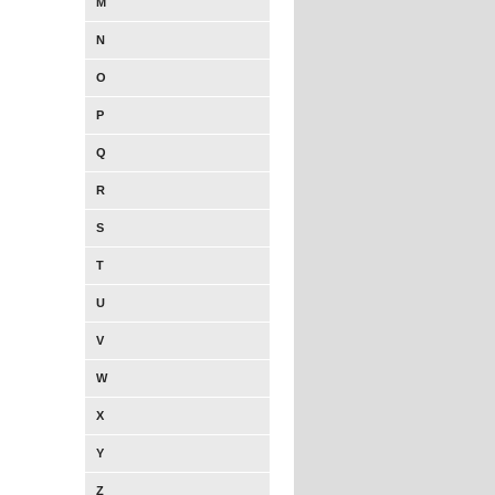
M
N
O
P
Q
R
S
T
U
V
W
X
Y
Z