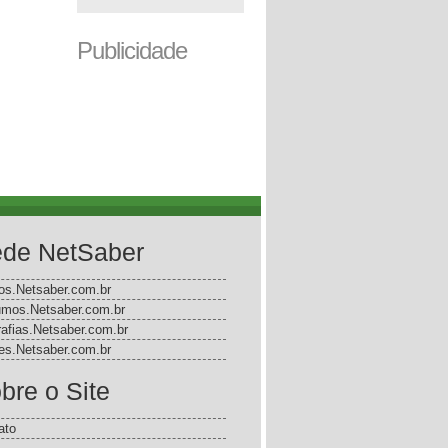
Publicidade
de NetSaber
gos.Netsaber.com.br
mos.Netsaber.com.br
rafias.Netsaber.com.br
s.Netsaber.com.br
bre o Site
ato