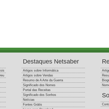
Destaques Netsaber
Re
sis
Artigos sobre Informática
Arti
reu
Artigos sobre Vendas
Resu
Resumo de A Arte da Guerra
Biog
Significado dos Nomes
Nome
Portal das Receitas
So
Significado dos Sonhos
Notícias
Cont
Fontes Grátis