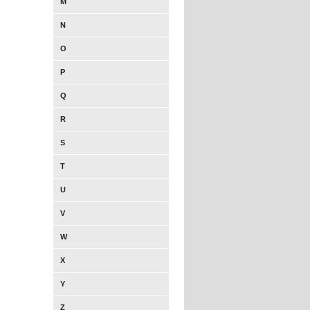
M
N
O
P
Q
R
S
T
U
V
W
X
Y
Z