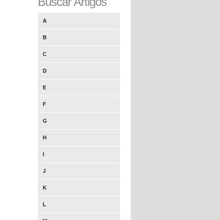
Buscar Artigos
A
B
C
D
E
F
G
H
I
J
K
L