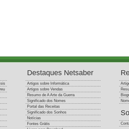
Destaques Netsaber
Re
sis
Artigos sobre Informática
Arti
reu
Artigos sobre Vendas
Resu
Resumo de A Arte da Guerra
Biog
Significado dos Nomes
Nome
Portal das Receitas
So
Significado dos Sonhos
Notícias
Cont
Fontes Grátis