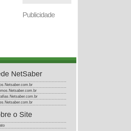
Publicidade
de NetSaber
gos.Netsaber.com.br
mos.Netsaber.com.br
rafias.Netsaber.com.br
s.Netsaber.com.br
bre o Site
ato