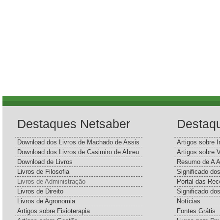
Destaques Netsaber
Destaq
Download dos Livros de Machado de Assis
Artigos sobre I
Download dos Livros de Casimiro de Abreu
Artigos sobre 
Download de Livros
Resumo de A A
Livros de Filosofia
Significado d
Livros de Administração
Portal das Rec
Livros de Direito
Significado do
Livros de Agronomia
Notícias
Artigos sobre Fisioterapia
Fontes Grátis