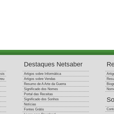
Destaques Netsaber
Re
sis
Artigos sobre Informática
Arti
reu
Artigos sobre Vendas
Resu
Resumo de A Arte da Guerra
Biog
Significado dos Nomes
Nome
Portal das Receitas
So
Significado dos Sonhos
Notícias
Cont
Fontes Grátis