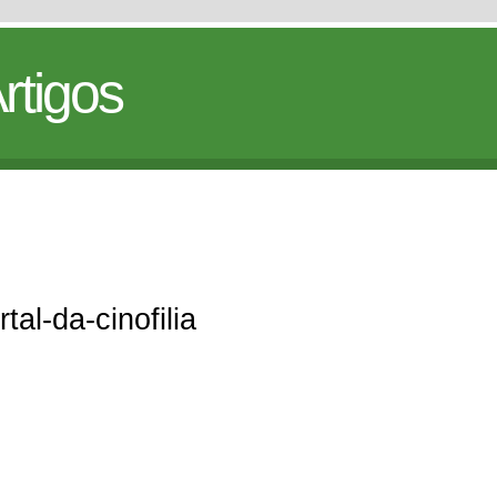
rtigos
tal-da-cinofilia