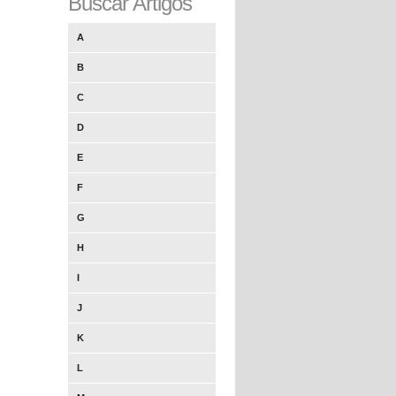
Buscar Artigos
A
B
C
D
E
F
G
H
I
J
K
L