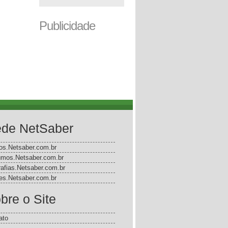
Publicidade
de NetSaber
gos.Netsaber.com.br
mos.Netsaber.com.br
rafias.Netsaber.com.br
s.Netsaber.com.br
bre o Site
ato