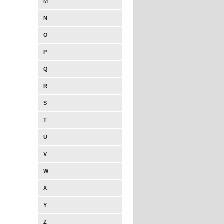
M
N
O
P
Q
R
S
T
U
V
W
X
Y
Z