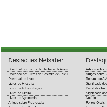
Destaques Netsaber
Destaq
Download dos Livros de Machado de Assis
Artigos sobre I
Download dos Livros de Casimiro de Abreu
Artigos sobre 
Download de Livros
Resumo de A A
Livros de Filosofia
Significado d
Livros de Administração
Portal das Rec
Livros de Direito
Significado do
Livros de Agronomia
Notícias
Artigos sobre Fisioterapia
Fontes Grátis