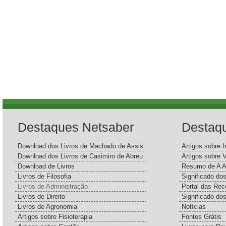
Destaques Netsaber
Destaq
Download dos Livros de Machado de Assis
Artigos sobre I
Download dos Livros de Casimiro de Abreu
Artigos sobre 
Download de Livros
Resumo de A A
Livros de Filosofia
Significado d
Livros de Administração
Portal das Rec
Livros de Direito
Significado do
Livros de Agronomia
Notícias
Artigos sobre Fisioterapia
Fontes Grátis