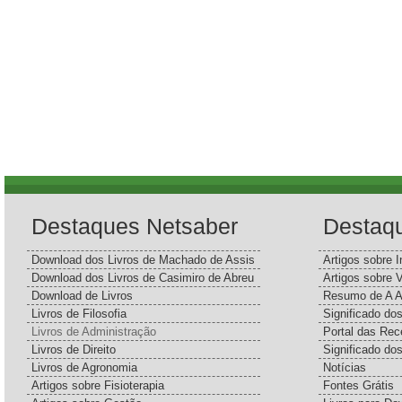
Destaques Netsaber
Destaq
Download dos Livros de Machado de Assis
Artigos sobre I
Download dos Livros de Casimiro de Abreu
Artigos sobre 
Download de Livros
Resumo de A A
Livros de Filosofia
Significado d
Livros de Administração
Portal das Rec
Livros de Direito
Significado do
Livros de Agronomia
Notícias
Artigos sobre Fisioterapia
Fontes Grátis