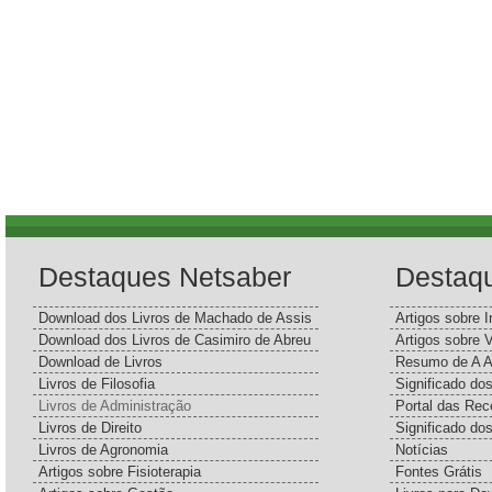
Destaques Netsaber
Destaq
Download dos Livros de Machado de Assis
Artigos sobre I
Download dos Livros de Casimiro de Abreu
Artigos sobre 
Download de Livros
Resumo de A A
Livros de Filosofia
Significado d
Livros de Administração
Portal das Rec
Livros de Direito
Significado do
Livros de Agronomia
Notícias
Artigos sobre Fisioterapia
Fontes Grátis