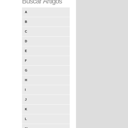
Buscar Artigos
A
B
C
D
E
F
G
H
I
J
K
L