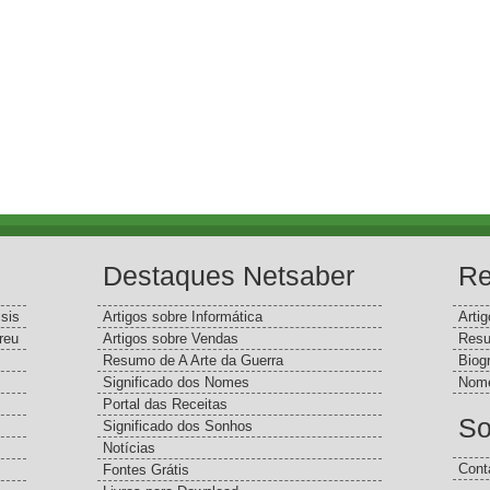
Destaques Netsaber
Re
sis
Artigos sobre Informática
Arti
reu
Artigos sobre Vendas
Resu
Resumo de A Arte da Guerra
Biog
Significado dos Nomes
Nome
Portal das Receitas
So
Significado dos Sonhos
Notícias
Cont
Fontes Grátis