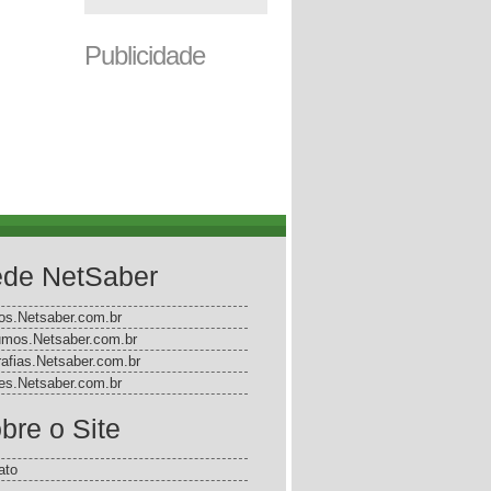
Publicidade
de NetSaber
gos.Netsaber.com.br
mos.Netsaber.com.br
rafias.Netsaber.com.br
s.Netsaber.com.br
bre o Site
ato