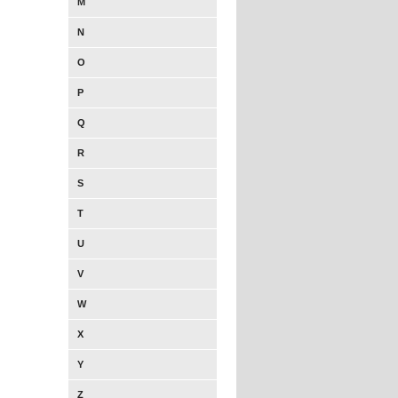
M
N
O
P
Q
R
S
T
U
V
W
X
Y
Z