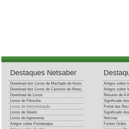
Destaques Netsaber
Destaq
Download dos Livros de Machado de Assis
Artigos sobre I
Download dos Livros de Casimiro de Abreu
Artigos sobre 
Download de Livros
Resumo de A A
Livros de Filosofia
Significado d
Livros de Administração
Portal das Rec
Livros de Direito
Significado do
Livros de Agronomia
Notícias
Artigos sobre Fisioterapia
Fontes Grátis