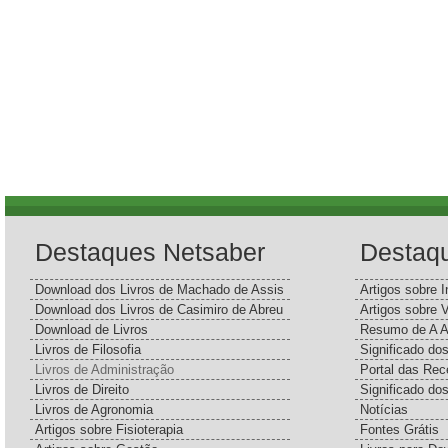
Destaques Netsaber
Destaq
Download dos Livros de Machado de Assis
Artigos sobre I
Download dos Livros de Casimiro de Abreu
Artigos sobre 
Download de Livros
Resumo de A A
Livros de Filosofia
Significado d
Livros de Administração
Portal das Rec
Livros de Direito
Significado do
Livros de Agronomia
Notícias
Artigos sobre Fisioterapia
Fontes Grátis