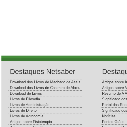
Destaques Netsaber
Destaq
Download dos Livros de Machado de Assis
Artigos sobre I
Download dos Livros de Casimiro de Abreu
Artigos sobre 
Download de Livros
Resumo de A A
Livros de Filosofia
Significado d
Livros de Administração
Portal das Rec
Livros de Direito
Significado do
Livros de Agronomia
Notícias
Artigos sobre Fisioterapia
Fontes Grátis