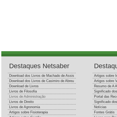
Destaques Netsaber
Destaq
Download dos Livros de Machado de Assis
Artigos sobre I
Download dos Livros de Casimiro de Abreu
Artigos sobre 
Download de Livros
Resumo de A A
Livros de Filosofia
Significado d
Livros de Administração
Portal das Rec
Livros de Direito
Significado do
Livros de Agronomia
Notícias
Artigos sobre Fisioterapia
Fontes Grátis