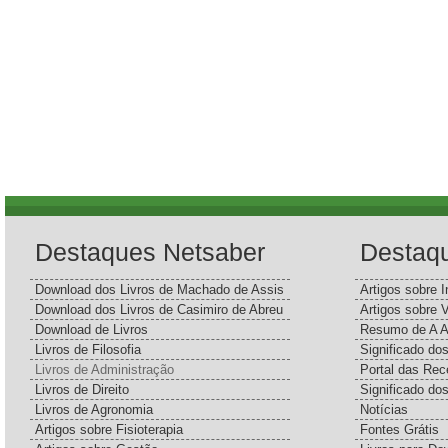
Destaques Netsaber
Destaq
Download dos Livros de Machado de Assis
Artigos sobre I
Download dos Livros de Casimiro de Abreu
Artigos sobre 
Download de Livros
Resumo de A A
Livros de Filosofia
Significado d
Livros de Administração
Portal das Rec
Livros de Direito
Significado do
Livros de Agronomia
Notícias
Artigos sobre Fisioterapia
Fontes Grátis