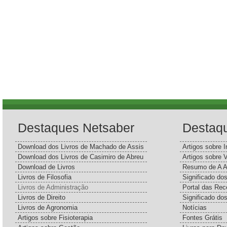
Destaques Netsaber
Destaq
Download dos Livros de Machado de Assis
Artigos sobre I
Download dos Livros de Casimiro de Abreu
Artigos sobre 
Download de Livros
Resumo de A A
Livros de Filosofia
Significado d
Livros de Administração
Portal das Rec
Livros de Direito
Significado do
Livros de Agronomia
Notícias
Artigos sobre Fisioterapia
Fontes Grátis