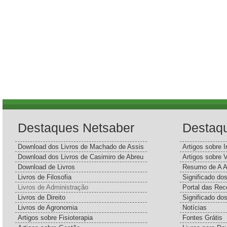
Destaques Netsaber
Destaq
Download dos Livros de Machado de Assis
Artigos sobre I
Download dos Livros de Casimiro de Abreu
Artigos sobre 
Download de Livros
Resumo de A A
Livros de Filosofia
Significado d
Livros de Administração
Portal das Rec
Livros de Direito
Significado do
Livros de Agronomia
Notícias
Artigos sobre Fisioterapia
Fontes Grátis