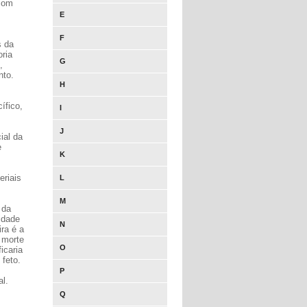
 com
E
F
s da
oria
G
,
nto.
H
ífico,
I
J
ial da
e
K
eriais
L
M
 da
idade
N
ra é a
 morte
O
icaria
 feto.
P
al.
Q