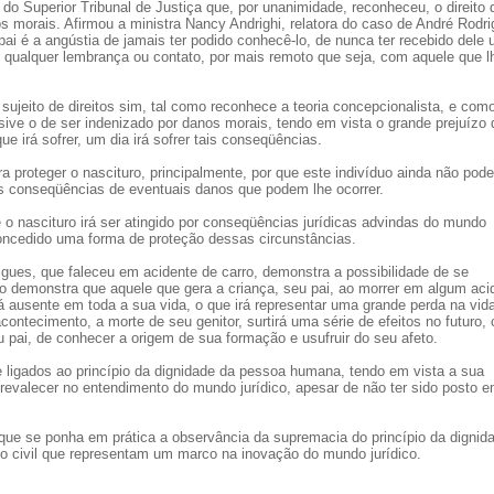
do Superior Tribunal de Justiça que, por unanimidade, reconheceu, o direito
s morais. Afirmou a ministra Nancy Andrighi, relatora do caso de André Rodri
ai é a angústia de jamais ter podido conhecê-lo, de nunca ter recebido dele
e qualquer lembrança ou contato, por mais remoto que seja, com aquele que l
ujeito de direitos sim, tal como reconhece a teoria concepcionalista, e como
usive o de ser indenizado por danos morais, tendo em vista o grande prejuízo 
ue irá sofrer, um dia irá sofrer tais conseqüências.
ara proteger o nascituro, principalmente, por que este indivíduo ainda não pode
as conseqüências de eventuais danos que podem lhe ocorrer.
o nascituro irá ser atingido por conseqüências jurídicas advindas do mundo
 concedido uma forma de proteção dessas circunstâncias.
ues, que faleceu em acidente de carro, demonstra a possibilidade de se
do demonstra que aquele que gera a criança, seu pai, ao morrer em algum aci
á ausente em toda a sua vida, o que irá representar uma grande perda na vid
contecimento, a morte de seu genitor, surtirá uma série de efeitos no futuro,
u pai, de conhecer a origem de sua formação e usufruir do seu afeto.
e ligados ao princípio da dignidade da pessoa humana, tendo em vista a sua
prevalecer no entendimento do mundo jurídico, apesar de não ter sido posto 
ue se ponha em prática a observância da supremacia do princípio da dignid
to civil que representam um marco na inovação do mundo jurídico.