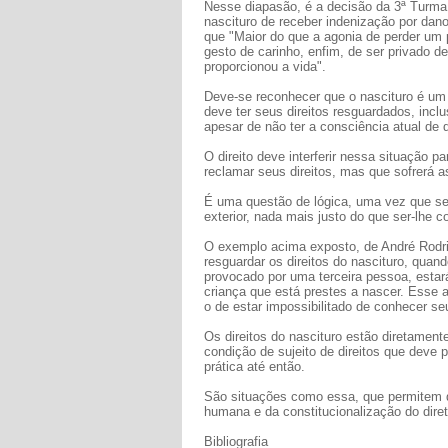
Nesse diapasão, é a decisão da 3ª Turma 
nascituro de receber indenização por dano
que "Maior do que a agonia de perder um p
gesto de carinho, enfim, de ser privado d
proporcionou a vida".
Deve-se reconhecer que o nascituro é um s
deve ter seus direitos resguardados, incl
apesar de não ter a consciência atual de q
O direito deve interferir nessa situação p
reclamar seus direitos, mas que sofrerá 
É uma questão de lógica, uma vez que se 
exterior, nada mais justo do que ser-lhe
O exemplo acima exposto, de André Rodrig
resguardar os direitos do nascituro, quan
provocado por uma terceira pessoa, estar
criança que está prestes a nascer. Esse a
o de estar impossibilitado de conhecer se
Os direitos do nascituro estão diretament
condição de sujeito de direitos que deve 
prática até então.
São situações como essa, que permitem q
humana e da constitucionalização do dire
Bibliografia