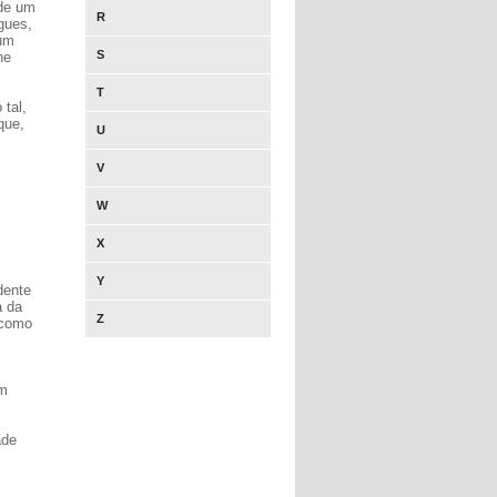
 de um
R
gues,
 um
S
he
T
 tal,
que,
U
V
W
X
Y
dente
a da
Z
 como
em
ade