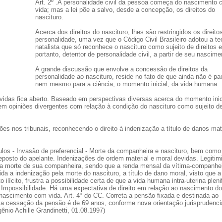
Art. 2º .A personalidade civil da pessoa começa do nascimento
vida; mas a lei põe a salvo, desde a concepção, os direitos do
nascituro.
Acerca dos direitos do nascituro, lhes são restringidos os direito
personalidade, uma vez que o Código Civil Brasileiro adotou a te
natalista que só reconhece o nascituro como sujeito de direitos e
portanto, detentor de personalidade civil, a partir de seu nascime
A grande discussão que envolve a concessão de direitos da
personalidade ao nascituro, reside no fato de que ainda não é pac
nem mesmo para a ciência, o momento inicial, da vida humana.
vidas fica aberto. Baseado em perspectivas diversas acerca do momento inic
m opiniões divergentes com relação à condição do nascituro como sujeito d
s nos tribunais, reconhecendo o direito à indenização a título de danos mat
ulos - Invasão de preferencial - Morte da companheira e nascituro, bem como
posto do apelante. Indenizações de ordem material e moral devidas. Legitim
la morte de sua companheira, sendo que a renda mensal da vítima-companhei
da a indenização pela morte do nascituro, a título de dano moral, visto que a
lícito, frustra a possibilidade certa de que a vida humana intra-uterina plenif
. Impossibilidade. Há uma expectativa de direito em relação ao nascimento do
 nascimento com vida. Art. 4º do CC. Correta a pensão fixada e destinada ao
a a cessação da pensão é de 69 anos, conforme nova orientação jurisprudenci
ênio Achille Grandinetti, 01.08.1997)