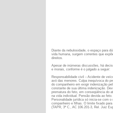
Diante da nebulosidade, o espaço para dú
vida humana, surgem correntes que expõe
direitos.
Apesar de inúmeras discussões, há decisõe
e morais, conforme é o julgado a seguir:
Responsabilidade civil – Acidente de veíc
avó das menores. Culpa inequívoca do pre
do companheiro em exigir indenização pe
constante de sua última indenização. Devi
prematura do feto, em conseqüência do ato i
na vida individual. Pensão devida ao feto
Personalidade jurídica só inicia-se com o
companheiro e filhas. O limite fixado par
(TAPR, 3ª C., AC 106.201-3, Rel. Juiz Eug