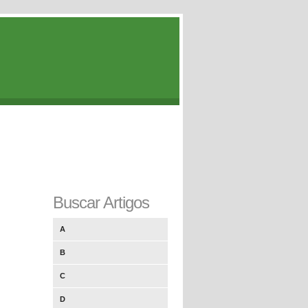
Buscar Artigos
A
B
C
D