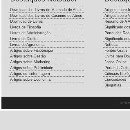
Download dos Livros de Machado de Assis
Artigos sobre I
Download dos Livros de Casimiro de Abreu
Artigos sobre 
Download de Livros
Resumo de A A
Livros de Filosofia
Significado d
Livros de Administração
Portal das Rec
Livros de Direito
Significado do
Livros de Agronomia
Notícias
Artigos sobre Fisioterapia
Fontes Grátis
Artigos sobre Gestão
Livros para Do
Artigos sobre Marketing
Jogos Online
Artigos sobre Publicidade
Portal da Cultu
Artigos de Enfermagem
Ciências Bioló
Artigos sobre Economia
Curiosidades
Biografias
© Net