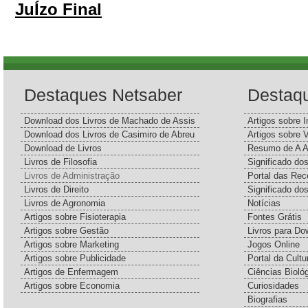
JuÍzo Final
Destaques Netsaber
Destaq
Download dos Livros de Machado de Assis
Artigos sobre I
Download dos Livros de Casimiro de Abreu
Artigos sobre 
Download de Livros
Resumo de A A
Livros de Filosofia
Significado d
Livros de Administração
Portal das Rec
Livros de Direito
Significado do
Livros de Agronomia
Notícias
Artigos sobre Fisioterapia
Fontes Grátis
Artigos sobre Gestão
Livros para Do
Artigos sobre Marketing
Jogos Online
Artigos sobre Publicidade
Portal da Cultu
Artigos de Enfermagem
Ciências Bioló
Artigos sobre Economia
Curiosidades
Biografias