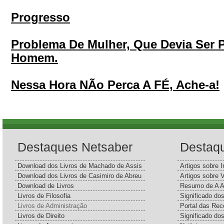
Progresso
Problema De Mulher, Que Devia Ser
Homem.
Nessa Hora NÃo Perca A FÉ, Ache-a!
Destaques Netsaber
Destaq
Download dos Livros de Machado de Assis
Artigos sobre I
Download dos Livros de Casimiro de Abreu
Artigos sobre 
Download de Livros
Resumo de A A
Livros de Filosofia
Significado d
Livros de Administração
Portal das Rec
Livros de Direito
Significado do