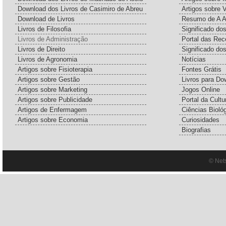
Download dos Livros de Casimiro de Abreu
Artigos sobre 
Download de Livros
Resumo de A A
Livros de Filosofia
Significado d
Livros de Administração
Portal das Rec
Livros de Direito
Significado do
Livros de Agronomia
Notícias
Artigos sobre Fisioterapia
Fontes Grátis
Artigos sobre Gestão
Livros para Do
Artigos sobre Marketing
Jogos Online
Artigos sobre Publicidade
Portal da Cultu
Artigos de Enfermagem
Ciências Bioló
Artigos sobre Economia
Curiosidades
Biografias
© Net