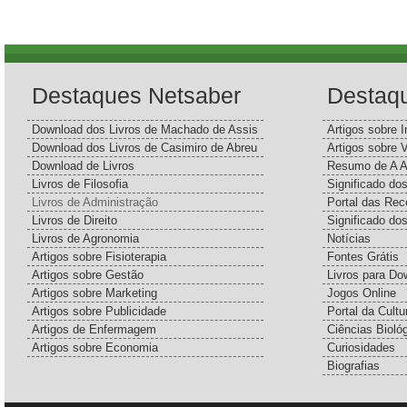
Destaques Netsaber
Destaq
Download dos Livros de Machado de Assis
Artigos sobre I
Download dos Livros de Casimiro de Abreu
Artigos sobre 
Download de Livros
Resumo de A A
Livros de Filosofia
Significado d
Livros de Administração
Portal das Rec
Livros de Direito
Significado do
Livros de Agronomia
Notícias
Artigos sobre Fisioterapia
Fontes Grátis
Artigos sobre Gestão
Livros para Do
Artigos sobre Marketing
Jogos Online
Artigos sobre Publicidade
Portal da Cultu
Artigos de Enfermagem
Ciências Bioló
Artigos sobre Economia
Curiosidades
Biografias