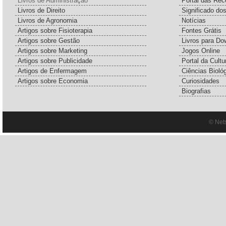
Livros de Administração
Portal das Rec
Livros de Direito
Significado do
Livros de Agronomia
Notícias
Artigos sobre Fisioterapia
Fontes Grátis
Artigos sobre Gestão
Livros para Do
Artigos sobre Marketing
Jogos Online
Artigos sobre Publicidade
Portal da Cultu
Artigos de Enfermagem
Ciências Bioló
Artigos sobre Economia
Curiosidades
Biografias
© Net