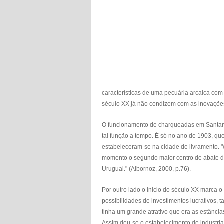
características de uma pecuária arcaica co
século XX já não condizem com as inovações
O funcionamento de charqueadas em Santan
tal função a tempo. É só no ano de 1903, qu
estabeleceram-se na cidade de livramento. "
momento o segundo maior centro de abate do
Uruguai." (Albornoz, 2000, p.76).
Por outro lado o inicio do século XX marca 
possibilidades de investimentos lucrativos,
tinha um grande atrativo que era as estâncias
Assim deu-se o estabelecimento de industrias