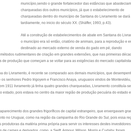
município,sendo o grande fortalecedor das estâncias que abasteciam
charqueadas dos outros municípios, já que o estabelecimento de
charqueadas dentro do município de Santana do Livramento se dará
tardiamente, no inicio do século XX. (Shäffer, 1993, p.43).
Até a construção de estabelecimentos de abate em Santana do Livra
o município era só então, criatório de animais, para a reprodução e 
destinado ao mercado externo de venda do gado em pé, dando
m métodos rudimentares de criação em grandes extensões, que nas primeiras déca
 de produção que começam a se voltar para as exigências do mercado capitalista
a do Livramento, é recente se comparado aos demais municípios, que desempe
e os senhores Pedro Irigoyem e Francisco Anaya, uruguaios vindos de Montevidéu,
em 1911 livramento já tinha quatro grandes charqueadas, Livramento constituía-s
 estado, pois estava no centro da maior região de produção pecuária do estado e
o aparecimento dos grandes frigoríficos de capital estrangeiro, que enxergavam gr
 tanto no Uruguai, como na região da campanha do Rio Grande do Sul, pois essa re
 produtoras da matéria prima própria para servir os interesses destes investidores
 de carnes e derivados, como, a Swift, Armour, Wilson, Morris e Cudahy, foram