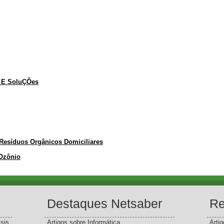
s E SoluÇÕes
esíduos Orgânicos Domiciliares
 Ozônio
Destaques Netsaber
Re
sis
Artigos sobre Informática
Arti