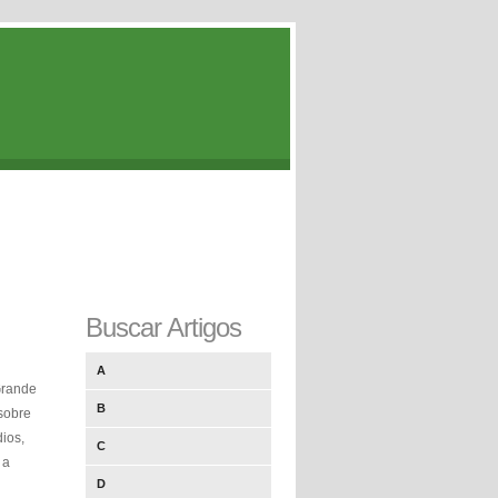
Buscar Artigos
A
Grande
B
sobre
ios,
C
 a
D