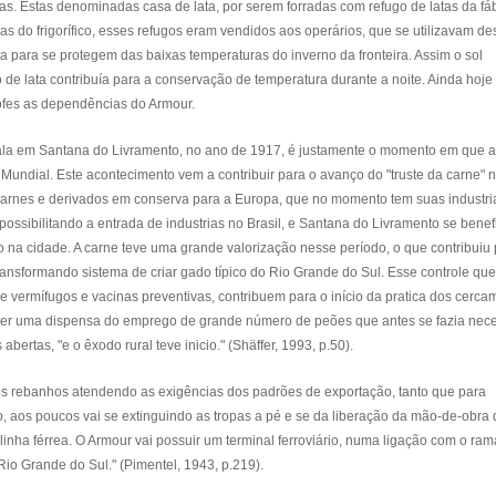
as. Estas denominadas casa de lata, por serem forradas com refugo de latas da fá
s do frigorífico, esses refugos eram vendidos aos operários, que se utilizavam de
ta para se protegem das baixas temperaturas do inverno da fronteira. Assim o sol
 de lata contribuía para a conservação de temperatura durante a noite. Ainda hoje
trofes as dependências do Armour.
ala em Santana do Livramento, no ano de 1917, é justamente o momento em que a
undial. Este acontecimento vem a contribuir para o avanço do "truste da carne" 
 carnes e derivados em conserva para a Europa, que no momento tem suas industri
ossibilitando a entrada de industrias no Brasil, e Santana do Livramento se benef
 na cidade. A carne teve uma grande valorização nesse período, o que contribuiu
ansformando sistema de criar gado típico do Rio Grande do Sul. Esse controle que
vermífugos e vacinas preventivas, contribuem para o início da pratica dos cerca
ter uma dispensa do emprego de grande número de peões que antes se fazia nece
ertas, "e o êxodo rural teve inicio." (Shäffer, 1993, p.50).
os rebanhos atendendo as exigências dos padrões de exportação, tanto que para
, aos poucos vai se extinguindo as tropas a pé e se da liberação da mão-de-obra
 linha férrea. O Armour vai possuir um terminal ferroviário, numa ligação com o ram
io Grande do Sul." (Pimentel, 1943, p.219).