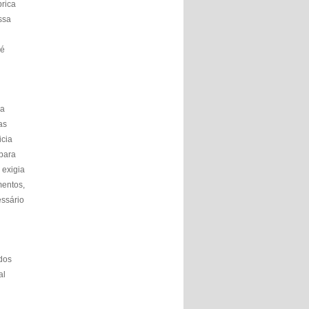
brica
ssa
 é
na
as
icia
 para
 exigia
mentos,
ssário
 dos
al