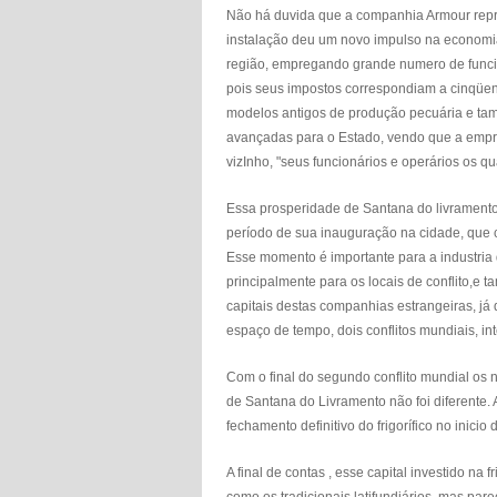
Não há duvida que a companhia Armour repre
instalação deu um novo impulso na economia
região, empregando grande numero de funcio
pois seus impostos correspondiam a cinqüen
modelos antigos de produção pecuária e tam
avançadas para o Estado, vendo que a empr
vizInho, "seus funcionários e operários os q
Essa prosperidade de Santana do livramento
período de sua inauguração na cidade, que c
Esse momento é importante para a industria
principalmente para os locais de conflito,e 
capitais destas companhias estrangeiras, j
espaço de tempo, dois conflitos mundiais, in
Com o final do segundo conflito mundial os 
de Santana do Livramento não foi diferente. 
fechamento definitivo do frigorífico no inici
A final de contas , esse capital investido na 