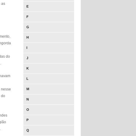
 as
E
F
G
mento,
H
engorda
I
das do
J
.
K
nhavam
L
e nesse
M
 do
N
O
andes
P
gião
.
Q