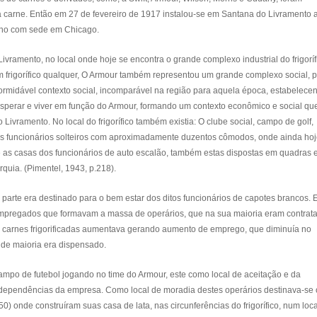
 carne. Então em 27 de fevereiro de 1917 instalou-se em Santana do Livramento 
ano com sede em Chicago.
vramento, no local onde hoje se encontra o grande complexo industrial do frigoríf
frigorífico qualquer, O Armour também representou um grande complexo social, p
rmidável contexto social, incomparável na região para aquela época, estabelece
perar e viver em função do Armour, formando um contexto econômico e social que
Livramento. No local do frigorífico também existia: O clube social, campo de golf,
dos funcionários solteiros com aproximadamente duzentos cômodos, onde ainda ho
 e as casas dos funcionários de auto escalão, também estas dispostas em quadras 
quia. (Pimentel, 1943, p.218).
parte era destinado para o bem estar dos ditos funcionários de capotes brancos.
mpregados que formavam a massa de operários, que na sua maioria eram contrat
 carnes frigorificadas aumentava gerando aumento de emprego, que diminuía no
de maioria era dispensado.
campo de futebol jogando no time do Armour, este como local de aceitação e da
 dependências da empresa. Como local de moradia destes operários destinava-se o
150) onde construíram suas casa de lata, nas circunferências do frigorífico, num loc