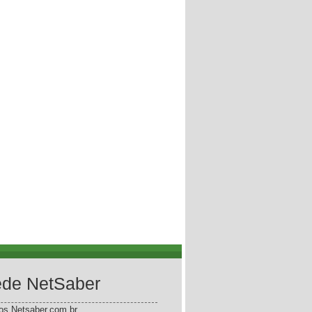
de NetSaber
gos.Netsaber.com.br