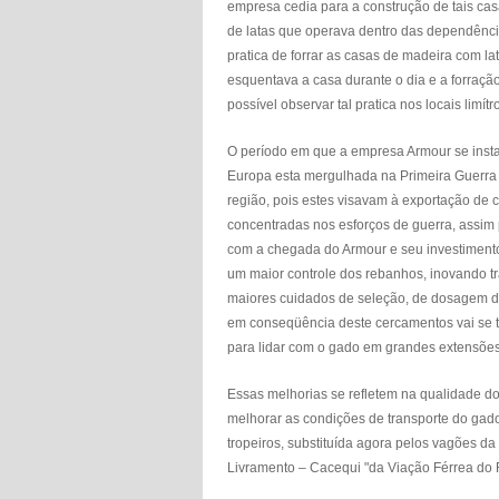
empresa cedia para a construção de tais cas
de latas que operava dentro das dependência
pratica de forrar as casas de madeira com la
esquentava a casa durante o dia e a forração
possível observar tal pratica nos locais limí
O período em que a empresa Armour se inst
Europa esta mergulhada na Primeira Guerra M
região, pois estes visavam à exportação de
concentradas nos esforços de guerra, assim p
com a chegada do Armour e seu investimento
um maior controle dos rebanhos, inovando tr
maiores cuidados de seleção, de dosagem de 
em conseqüência deste cercamentos vai se 
para lidar com o gado em grandes extensões ab
Essas melhorias se refletem na qualidade d
melhorar as condições de transporte do gado
tropeiros, substituída agora pelos vagões da
Livramento – Cacequi "da Viação Férrea do R