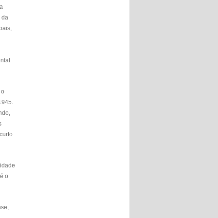
ua
 da
pais,
ntal
 o
1945.
ndo,
s
curto
cidade
té o
nse,