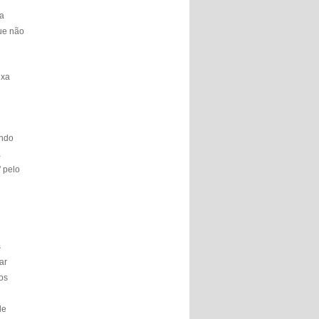
va
que não
ixa
ando
a
' pelo
s
ar
os
de