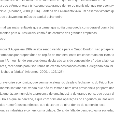
rece que isso não foi avaliado no momento em que tudo que interessava era a
que o Armour era a única empresa grande dentro do município, que representa
cípio. (Albornoz, 2000, p.116). Santana do Livramento vivia um desenvolvimento 
es, que estavam nas mãos do capital estrangeiro.
ernativas mais rentáveis que a carne, que sofria uma queda considerável com a ba
imentos para outros locais, como é de costume das grandes empresas
ucro.
 Armour S.A, que em 1989 acaba sendo vendida para o Grupo Bordon, não prosper
formadas por proprietários na região da fronteira, entra em concordata em 1994 "
ft Armour, tendo seu presidente declarado ter sido convencido a 'rodar a fabrica
res, recebendo para isso linhas de credito nos bancos estatais. Alegando não ter
 fechou a fabrica" (Albornoz, 2000, p.127/128)
grave crise econômica, que vem se acelerando desde o fechamento do Frigorífico
conomia santanense, vendo que não foi tomada nem uma providencia por parte da
lta que faz ao município a presença de uma industria de grande porte, que possa d
 Pois o que se percebe, é que com o fim das operações do Frigorífico, muitos outr
 dos numerários econômicos que deixaram de girar dentro do comercio local,
utras industrias e comércios na cidade. Gerando falta de perspectiva na socieda