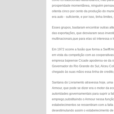
como os tradicionais latifundiários, mas pa
prosperidade momentânea, ninguém pensava 
oitenta cinco por cento da produção do muni
era auto - suficiente, e por isso, tinha limit
Esses grupos, bastaram encontrar outras alt
das exportações, que desviaram seus invest
multinacionais,que para elas só interessa o l
Em 1972 ocorre a fusão que forma a Swifft
em vista da competição com as cooperativas 
empresa bajeense Cicade apoderou-se da swui
Governador do Rio Grande do Sul, Alceu Cola
chegado às suas mãos essa linha de credito,
Santana do Livramento atravessa hoje, uma 
Armour, que pode se dizer era o motor da e
autoridades governamentais para suprir a fa
emprego,substituindo o Armour nessa função.
estabelecimentos se ressentiram com a falta
desestimulando assim o estabelecimento de o