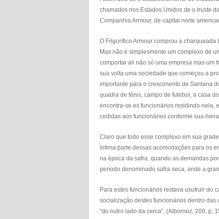
chamados nos Estados Unidos de o truste da
Companhia Armour, de capital norte americ
O Frigorífico Armour comprou a charqueada Li
Mas não é simplesmente um complexo de um 
comportar ali não só uma empresa mas um fo
sua volta uma sociedade que começou a pros
importante para o crescimento de Santana do 
quadra de tênis, campo de futebol, a casa 
encontra-se ex funcionários residindo nela,
cedidas aos funcionários conforme sua hierar
Claro que todo esse complexo em sua grade 
ínfima parte dessas acomodações para os e
na época da safra, quando as demandas por
período denominado safra seca, ande a gran
Para estes funcionários restava usufruir do 
socialização destes funcionários dentro das
"do outro lado da cerca", (Albornoz, 200, p, 