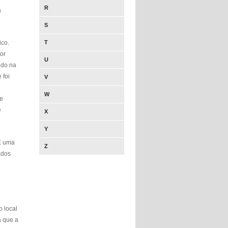
R
a
S
ico.
T
or
U
ndo na
 foi
V
W
je
e
X
Y
 E uma
Z
ados
 local
a que a