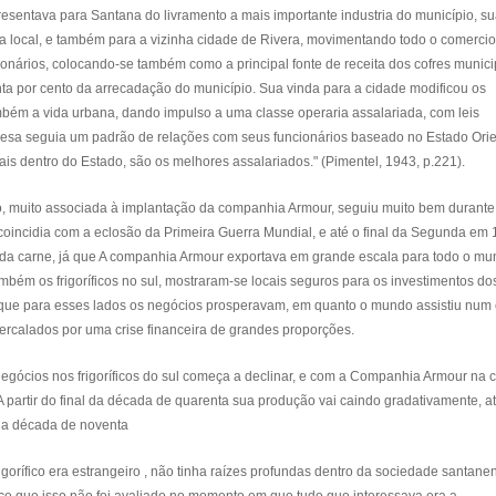
sentava para Santana do livramento a mais importante industria do município, s
 local, e também para a vizinha cidade de Rivera, movimentando todo o comercio
nários, colocando-se também como a principal fonte de receita dos cofres munici
ta por cento da arrecadação do município. Sua vinda para a cidade modificou os
bém a vida urbana, dando impulso a uma classe operaria assalariada, com leis
esa seguia um padrão de relações com seus funcionários baseado no Estado Orie
uais dentro do Estado, são os melhores assalariados." (Pimentel, 1943, p.221).
, muito associada à implantação da companhia Armour, seguiu muito bem durante
oincidia com a eclosão da Primeira Guerra Mundial, e até o final da Segunda em 
 da carne, já que A companhia Armour exportava em grande escala para todo o mu
também os frigoríficos no sul, mostraram-se locais seguros para os investimentos do
á que para esses lados os negócios prosperavam, em quanto o mundo assistiu num 
tercalados por uma crise financeira de grandes proporções.
negócios nos frigoríficos do sul começa a declinar, e com a Companhia Armour na 
A partir do final da década de quarenta sua produção vai caindo gradativamente, a
o da década de noventa
frigorífico era estrangeiro , não tinha raízes profundas dentro da sociedade santane