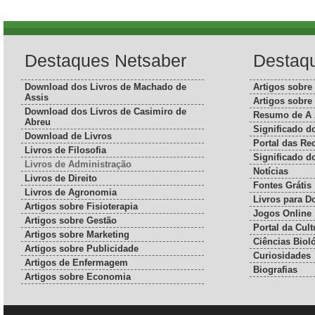
Destaques Netsaber
Destaq
Download dos Livros de Machado de
Artigos sobre
Assis
Artigos sobre
Download dos Livros de Casimiro de
Resumo de A 
Abreu
Significado 
Download de Livros
Portal das Rec
Livros de Filosofia
Significado 
Livros de Administração
Notícias
Livros de Direito
Fontes Grátis
Livros de Agronomia
Livros para 
Artigos sobre Fisioterapia
Jogos Online
Artigos sobre Gestão
Portal da Cult
Artigos sobre Marketing
Ciências Biol
Artigos sobre Publicidade
Curiosidades
Artigos de Enfermagem
Biografias
Artigos sobre Economia