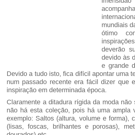
imensidã
acompan
internaci
mundiais d
ótimo co
inspiraçõ
deverão su
devido às d
e grande d
Devido a tudo isto, fica difícil apontar um
num passado recente era fácil dizer que 
inspiração em determinada época.
Claramente a ditadura rígida da moda não 
não há esta coleção, pois há uma ampla v
exemplo: Saltos (altura, volume e forma), c
(lisas, foscas, brilhantes e porosas), met
dourados) etc.