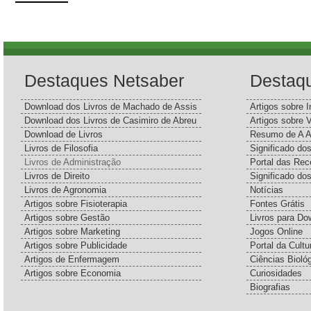
Destaques Netsaber
Destaq
Download dos Livros de Machado de Assis
Artigos sobre I
Download dos Livros de Casimiro de Abreu
Artigos sobre 
Download de Livros
Resumo de A A
Livros de Filosofia
Significado d
Livros de Administração
Portal das Rec
Livros de Direito
Significado do
Livros de Agronomia
Notícias
Artigos sobre Fisioterapia
Fontes Grátis
Artigos sobre Gestão
Livros para Do
Artigos sobre Marketing
Jogos Online
Artigos sobre Publicidade
Portal da Cultu
Artigos de Enfermagem
Ciências Bioló
Artigos sobre Economia
Curiosidades
Biografias