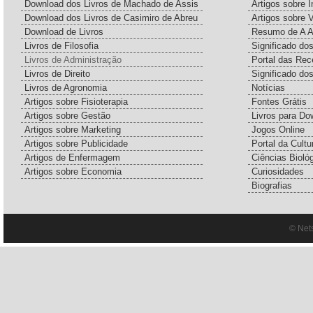
Download dos Livros de Machado de Assis
Artigos sobre I
Download dos Livros de Casimiro de Abreu
Artigos sobre 
Download de Livros
Resumo de A A
Livros de Filosofia
Significado d
Livros de Administração
Portal das Rec
Livros de Direito
Significado do
Livros de Agronomia
Notícias
Artigos sobre Fisioterapia
Fontes Grátis
Artigos sobre Gestão
Livros para Do
Artigos sobre Marketing
Jogos Online
Artigos sobre Publicidade
Portal da Cultu
Artigos de Enfermagem
Ciências Bioló
Artigos sobre Economia
Curiosidades
Biografias
© Net