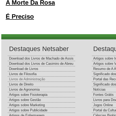
A Morte Da Rosa
É Preciso
Destaques Netsaber
Destaq
Download dos Livros de Machado de Assis
Artigos sobre I
Download dos Livros de Casimiro de Abreu
Artigos sobre 
Download de Livros
Resumo de A A
Livros de Filosofia
Significado d
Livros de Administração
Portal das Rec
Livros de Direito
Significado do
Livros de Agronomia
Notícias
Artigos sobre Fisioterapia
Fontes Grátis
Artigos sobre Gestão
Livros para Do
Artigos sobre Marketing
Jogos Online
Artigos sobre Publicidade
Portal da Cultu
Artigos de Enfermagem
Ciências Bioló