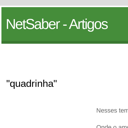
NetSaber - Artigos
"quadrinha"
Nesses te
Onde o amo