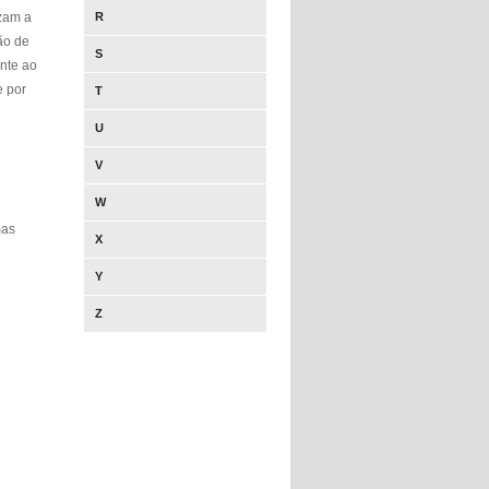
izam a
R
ão de
S
ente ao
e por
T
U
V
W
mas
X
Y
Z