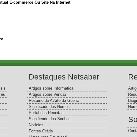
tual E-commerce Ou Site Na Internet
co
Destaques Netsaber
Re
sis
Artigos sobre Informática
Arti
reu
Artigos sobre Vendas
Resu
Resumo de A Arte da Guerra
Biog
Significado dos Nomes
Nome
Portal das Receitas
So
Significado dos Sonhos
Notícias
Cont
Fontes Grátis