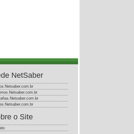
de NetSaber
gos.Netsaber.com.br
mos.Netsaber.com.br
rafias.Netsaber.com.br
s.Netsaber.com.br
bre o Site
ato