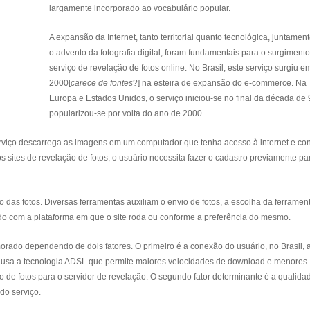
largamente incorporado ao vocabulário popular.
A expansão da Internet, tanto territorial quanto tecnológica, juntamen
o advento da fotografia digital, foram fundamentais para o surgiment
serviço de revelação de fotos online. No Brasil, este serviço surgiu e
2000[
carece de fontes
?] na esteira de expansão do e-commerce. Na
Europa e Estados Unidos, o serviço iniciou-se no final da década de 
popularizou-se por volta do ano de 2000.
o serviço descarrega as imagens em um computador que tenha acesso à internet e co
os sites de revelação de fotos, o usuário necessita fazer o cadastro previamente pa
o das fotos. Diversas ferramentas auxiliam o envio de fotos, a escolha da ferramen
rdo com a plataforma em que o site roda ou conforme a preferência do mesmo.
rado dependendo de dois fatores. O primeiro é a conexão do usuário, no Brasil, 
e usa a tecnologia ADSL que permite maiores velocidades de download e menores
o de fotos para o servidor de revelação. O segundo fator determinante é a qualida
do serviço.