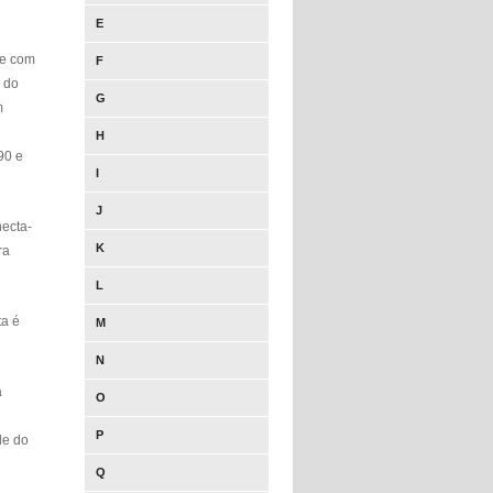
E
te com
F
o do
G
m
H
90 e
I
J
necta-
K
ra
L
ta é
M
N
a
O
P
de do
Q