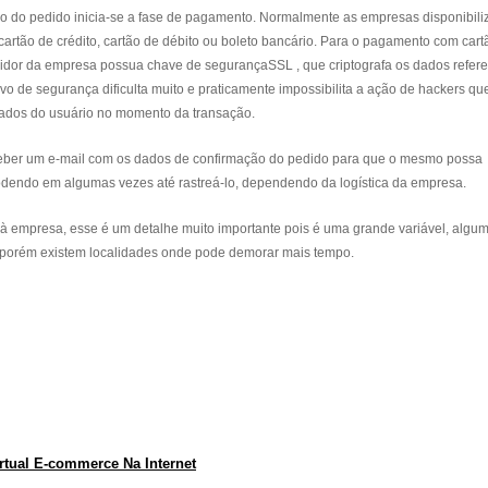
ão do pedido inicia-se a fase de pagamento. Normalmente as empresas disponibil
artão de crédito, cartão de débito ou boleto bancário. Para o pagamento com cart
rvidor da empresa possua chave de segurançaSSL , que criptografa os dados refer
vo de segurança dificulta muito e praticamente impossibilita a ação de hackers qu
dados do usuário no momento da transação.
 receber um e-mail com os dados de confirmação do pedido para que o mesmo possa
endo em algumas vezes até rastreá-lo, dependendo da logística da empresa.
o à empresa, esse é um detalhe muito importante pois é uma grande variável, algu
porém existem localidades onde pode demorar mais tempo.
tual E-commerce Na Internet