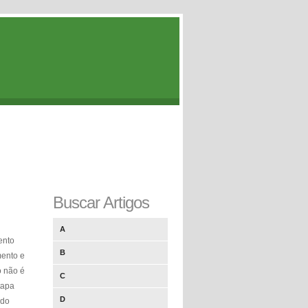
Buscar Artigos
A
ento
B
mento e
o não é
C
tapa
D
ido