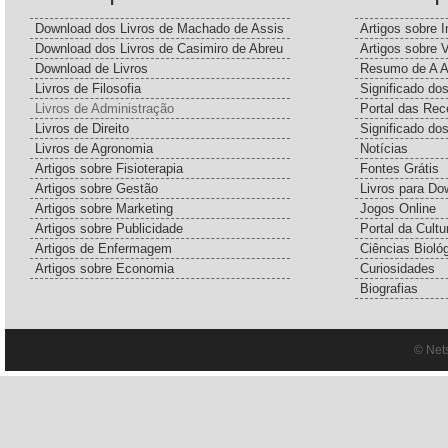
Download dos Livros de Machado de Assis
Artigos sobre I
Download dos Livros de Casimiro de Abreu
Artigos sobre 
Download de Livros
Resumo de A A
Livros de Filosofia
Significado d
Livros de Administração
Portal das Rec
Livros de Direito
Significado do
Livros de Agronomia
Notícias
Artigos sobre Fisioterapia
Fontes Grátis
Artigos sobre Gestão
Livros para Do
Artigos sobre Marketing
Jogos Online
Artigos sobre Publicidade
Portal da Cultu
Artigos de Enfermagem
Ciências Bioló
Artigos sobre Economia
Curiosidades
Biografias
© Net