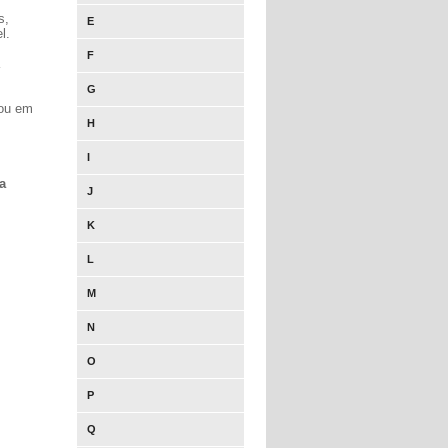
s,
E
l.
F
G
eou em
H
I
 a
J
K
L
M
N
O
P
Q