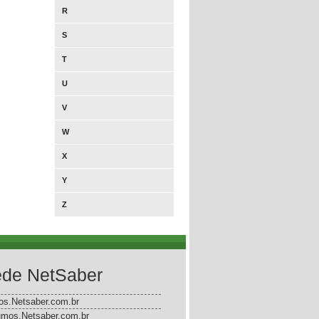
R
S
T
U
V
W
X
Y
Z
de NetSaber
gos.Netsaber.com.br
mos.Netsaber.com.br