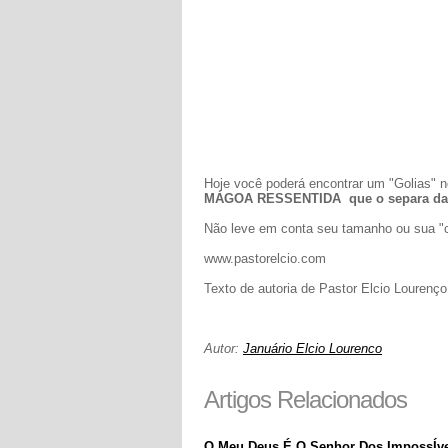
Hoje você poderá encontrar um "Golias" no
MÁGOA RESSENTIDA que o separa da 
Não leve em conta seu tamanho ou sua "ca
www.pastorelcio.com
Texto de autoria de Pastor Elcio Lourenç
Autor:
Januário Elcio Lourenco
Artigos Relacionados
O Meu Deus É O Senhor Dos ImpossÍve