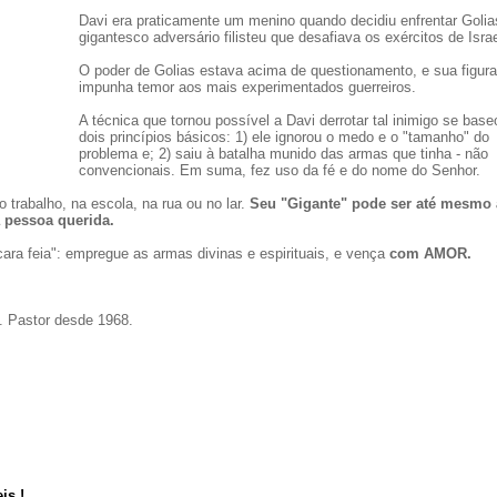
Davi era praticamente um menino quando decidiu enfrentar Golia
gigantesco adversário filisteu que desafiava os exércitos de Israe
O poder de Golias estava acima de questionamento, e sua figura
impunha temor aos mais experimentados guerreiros.
A técnica que tornou possível a Davi derrotar tal inimigo se bas
dois princípios básicos: 1) ele ignorou o medo e o "tamanho" do
problema e; 2) saiu à batalha munido das armas que tinha - não
convencionais. Em suma, fez uso da fé e do nome do Senhor.
 trabalho, na escola, na rua ou no lar.
Seu "Gigante" pode ser até mesmo
pessoa querida.
ra feia": empregue as armas divinas e espirituais, e vença
com AMOR.
o. Pastor desde 1968.
is !