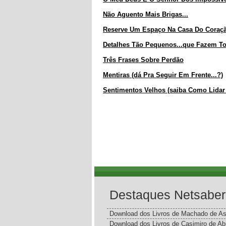
Não Aguento Mais Brigas...
Reserve Um Espaço Na Casa Do Coraç
Detalhes Tão Pequenos...que Fazem To
Três Frases Sobre Perdão
Mentiras (dá Pra Seguir Em Frente...?)
Sentimentos Velhos (saiba Como Lidar 
Destaques Netsaber
Download dos Livros de Machado de As
Download dos Livros de Casimiro de Ab