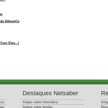
ão
da DiferenÇa
Com Eles...)
Destaques Netsaber
Re
sis
Artigos sobre Informática
Arti
reu
Artigos sobre Vendas
Resu