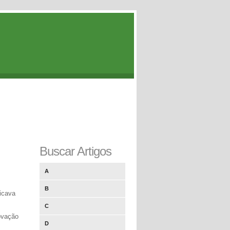
Buscar Artigos
A
B
icava
C
rovação
D