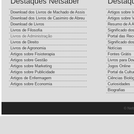
Destaques Netsaber
Destaq
Download dos Livros de Machado de Assis
Artigos sobre I
Download dos Livros de Casimiro de Abreu
Artigos sobre 
Download de Livros
Resumo de A A
Livros de Filosofia
Significado d
Livros de Administração
Portal das Rec
Livros de Direito
Significado do
Livros de Agronomia
Notícias
Artigos sobre Fisioterapia
Fontes Grátis
Artigos sobre Gestão
Livros para Do
Artigos sobre Marketing
Jogos Online
Artigos sobre Publicidade
Portal da Cultu
Artigos de Enfermagem
Ciências Bioló
Artigos sobre Economia
Curiosidades
Biografias
© Net