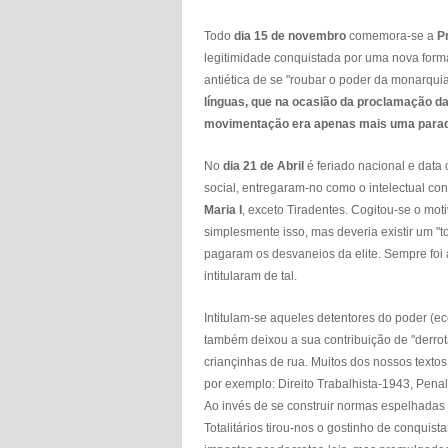
Todo
dia 15 de novembro
comemora-se a
P
legitimidade conquistada por uma nova form
antiética de se "roubar o poder da monarqui
línguas, que na ocasião da proclamação da 
movimentação era apenas mais uma parada 
No
dia 21 de Abril
é feriado nacional e dat
social, entregaram-no como o intelectual co
Maria I
, exceto Tiradentes. Cogitou-se o mot
simplesmente isso, mas deveria existir um "t
pagaram os desvaneios da elite. Sempre foi
intitularam de tal.
Intitulam-se aqueles detentores do poder (
também deixou a sua contribuição de "derro
criançinhas de rua. Muitos dos nossos textos
por exemplo: Direito Trabalhista-1943, Pena
Ao invés de se construir normas espelhadas n
Totalitários tirou-nos o gostinho de conquist