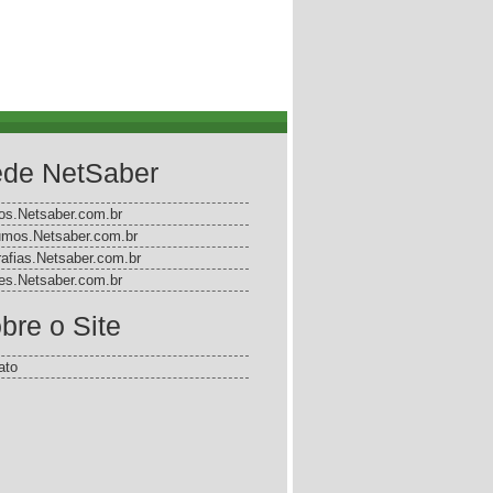
de NetSaber
gos.Netsaber.com.br
mos.Netsaber.com.br
rafias.Netsaber.com.br
s.Netsaber.com.br
bre o Site
ato