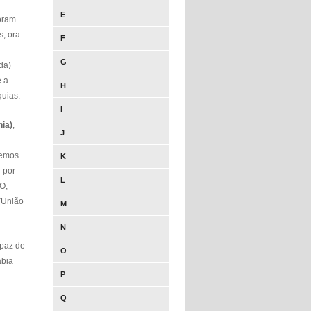
E
foram
s, ora
F
G
da)
e a
H
uias.
I
ia)
,
J
semos
K
"
por
L
O,
(União
M
N
apaz de
O
abia
P
Q