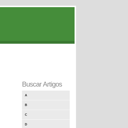
Buscar Artigos
A
B
C
D