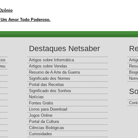
 Ozônio
 Um Amor Todo Poderoso.
Destaques Netsaber
Re
sis
Artigos sobre Informática
Arti
reu
Artigos sobre Vendas
Resu
Resumo de A Arte da Guerra
Biog
Significado dos Nomes
Nome
Portal das Receitas
So
Significado dos Sonhos
Notícias
Cont
Fontes Grátis
Livros para Download
Jogos Online
Portal da Cultura
Ciências Biológicas
Curiosidades