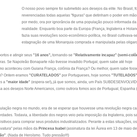
O nosso povo sempre foi submetido aos desejos da elite. No Brasil, 
reverenciadas todas aquelas "figuras" que detinham o poder em mão
por medo, ora por ignorância de uma população pouco informada da
realidade. Enquanto boa parte da Europa (França, Inglaterra e Holan
fazia suas revoluções socio-econômico-política, no Brasil cultivava-s
estagnação de uma Monarquia comprada e manipulada pelas oligarq
ortos e atingir seus
"16 anos",
tornando-se
"Relativamente incapaz" (semi-colôn
leiras. Se Napoleão Bonaparte não tivesse invadido Portugal, quem sabe até hoje
mo aconteceu com Guiana França, colônia da França? Ou melhor, quem sabe fos
)
? Ontem eramos
"CURATELADOS"
por Portugueses, hoje somos
"TUTELADOS
os a
"maior idade"
(espera-se!)
,
já que somos, ainda, um País SUBDESENVOLVID
a aos desejos Norte Americanos, como outrora fomos aos de Portugual, Espanha 
ulação negra no mundo, era de se esperar que houvesse uma revolução negra c
erdades. Todavia, a liberdade dos negros veio pela imposição da Inglaterra, pois s
itivos para comprar seus produtos industrializados. Perante a estas situações, os
ravatura" pelas mãos da
Princesa Isabel
(assinatura da lei Áurea em 13 de maio de
ção"
. (Nada de Heroísmo. Tudo pressão!!!)