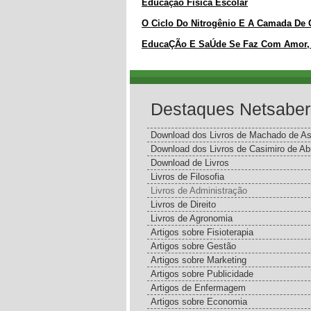
Educação Física Escolar
O Ciclo Do Nitrogênio E A Camada De
EducaÇÃo E SaÚde Se Faz Com Amor,
Destaques Netsaber
Download dos Livros de Machado de As
Download dos Livros de Casimiro de Ab
Download de Livros
Livros de Filosofia
Livros de Administração
Livros de Direito
Livros de Agronomia
Artigos sobre Fisioterapia
Artigos sobre Gestão
Artigos sobre Marketing
Artigos sobre Publicidade
Artigos de Enfermagem
Artigos sobre Economia