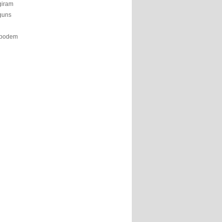
giram
lguns
podem