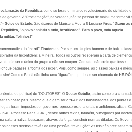
roclamação da República
, como se fosse um marco revolucionário de civilidade e
a de governo. A "Proclamação", na verdade, não se passou de mais uma forma vil 
a"–
Golpe de Estado
. São dizeres de
Maristela Moura & Luciano Pires
:
"Dizem as
República, "o povo assistiu a tudo, bestificado". Para o povo, toda aquela
militar. Tolinhos!"
a comemorativa do
"herói" Tiradentes
. Por ser um simples homem e de baixa class
nspirador da Inconfidência Mineira. Todos os outros receberam a carta de clemênc
ivo de ele ser o único do grupo a não ser maçom. Contudo, não creio que fosse
olo" que pagasse a "conta dos ricos". Pois, como sempre, as classes baixas e médi
 assim! Como o Brasil não tinha uma "figura" que pudesse ser chamada de
HE-RÓI
econômico ou político) de "DOUTORES". O
Doutor Getúlio
, assim como era chamad
tas" ao nosso país. Mesmo que digam ser o
"PAI"
dos trabalhadores, dos pobres e
 legais foram impostos por governos repressores, ditatoriais e antidemocráticos. 
l-1940, Processo Penal-1941, dentre outros textos, também, outorgados por decreto
a cultura nativa, buscaram, através da força, construir normas ditadas. Os Gover
ar os nossos direitos através de uma possível "revolução". As leis não precisariam s