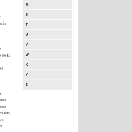
R
S
e
 más
T
U
V
e
W
ia de
D.
X
as
,
Y
Z
o,
 das
Como
s-leis.
nos
er