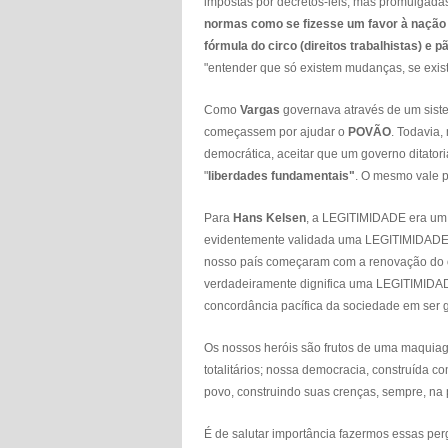
impostas por decretos-leis, mas promulgadas
normas como se fizesse um favor à nação 
fórmula do circo (direitos trabalhistas) e pã
"entender que só existem mudanças, se exist
Como
Vargas
governava através de um siste
começassem por ajudar o
POVÃO
. Todavia
democrática, aceitar que um governo ditator
"
liberdades fundamentais"
. O mesmo vale p
Para
Hans Kelsen
, a LEGITIMIDADE era um 
evidentemente validada uma LEGITIMIDADE 
nosso país começaram com a renovação do ord
verdadeiramente dignifica uma LEGITIMIDADE
concordância pacífica da sociedade em ser 
Os nossos heróis são frutos de uma maquiage
totalitários; nossa democracia, construída c
povo, construindo suas crenças, sempre, na 
É de salutar importância fazermos essas p