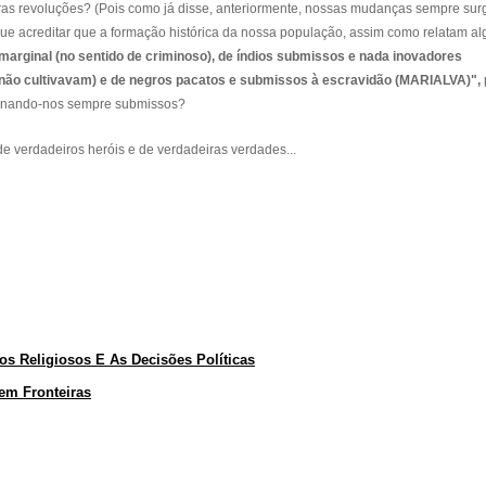
iras revoluções? (Pois como já disse, anteriormente, nossas mudanças sempre sur
que acreditar que a formação histórica da nossa população, assim como relatam a
marginal (no sentido de criminoso), de índios submissos e nada inovadores
, não cultivavam) e de negros pacatos e submissos à escravidão (MARIALVA)",
ornando-nos sempre submissos?
de verdadeiros heróis e de verdadeiras verdades...
os Religiosos E As Decisões Políticas
em Fronteiras