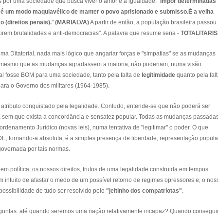
 por uma sociedade que busca viver o amor e a igualdade. "
Impor determinadas
é um modo maquiavélico de manter o povo aprisionado e submisso.É a velha
o (direitos penais).
"
(MARIALVA)
A partir de então, a população brasileira passou
irem brutalidades e anti-democracias". A palavra que resume seria -
TOTALITARI
ma Ditatorial, nada mais lógico que angariar forças e "simpatias" se as mudanças
, mesmo que as mudanças agradassem a maioria, não poderiam, numa visão
ial fosse BOM para uma sociedade, tanto pela falta de
legitimidade
quanto pela fal
ara o Governo dos militares (1964-1985).
atributo conquistado pela legalidade. Contudo, entende-se que não poderá ser
sem que exista a concordância e sensatez popular. Todas as mudanças passadas
enamento Jurídico (novas leis), numa tentativa de "legitimar" o poder. O que
, tornando-a absoluta, é a simples presença de liberdade, representação popula
governada por tais normas.
m política; os nossos direitos, frutos de uma legalidade construida em tempos
om intuito de afastar o medo de um possível retorno de regimes opressores e; o nos
possibilidade de tudo ser resolvido pelo
"jeitinho dos compatriotas"
.
erguntas: até quando seremos uma nação relativamente incapaz? Quando consegu