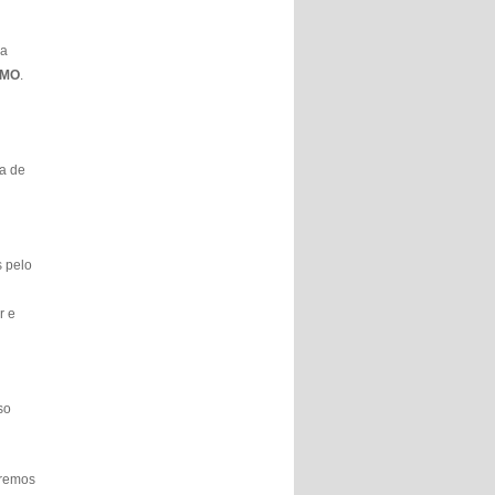
 a
SMO
.
ta de
 pelo
r e
so
iremos