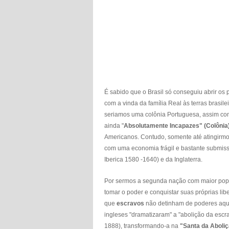
É sabido que o Brasil só conseguiu abrir os p
com a vinda da família Real às terras brasi
seriamos uma colônia Portuguesa, assim co
ainda "
Absolutamente Incapazes" (Colônia
Americanos. Contudo, somente até atingirm
com uma economia frágil e bastante submiss
Iberica 1580 -1640) e da Inglaterra.
Por sermos a segunda nação com maior pop
tomar o poder e conquistar suas próprias lib
que
escravos
não detinham de poderes aquis
ingleses "dramatizaram" a "abolição da esc
1888), transformando-a na
"Santa da Aboli