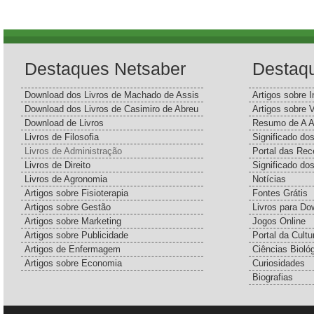
Destaques Netsaber
Destaq
Download dos Livros de Machado de Assis
Artigos sobre I
Download dos Livros de Casimiro de Abreu
Artigos sobre 
Download de Livros
Resumo de A A
Livros de Filosofia
Significado d
Livros de Administração
Portal das Rec
Livros de Direito
Significado do
Livros de Agronomia
Notícias
Artigos sobre Fisioterapia
Fontes Grátis
Artigos sobre Gestão
Livros para Do
Artigos sobre Marketing
Jogos Online
Artigos sobre Publicidade
Portal da Cultu
Artigos de Enfermagem
Ciências Bioló
Artigos sobre Economia
Curiosidades
Biografias