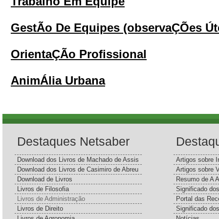
Trabalho Em Equipe
GestÃo De Equipes (observaÇÕes Út
OrientaÇÃo Profissional
AnimÁlia Urbana
Destaques Netsaber
Destaq
Download dos Livros de Machado de Assis
Artigos sobre I
Download dos Livros de Casimiro de Abreu
Artigos sobre 
Download de Livros
Resumo de A A
Livros de Filosofia
Significado d
Livros de Administração
Portal das Rec
Livros de Direito
Significado do
Livros de Agronomia
Notícias