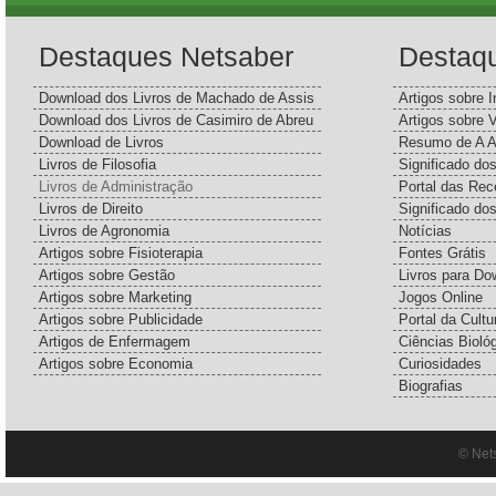
Destaques Netsaber
Destaq
Download dos Livros de Machado de Assis
Artigos sobre I
Download dos Livros de Casimiro de Abreu
Artigos sobre 
Download de Livros
Resumo de A A
Livros de Filosofia
Significado d
Livros de Administração
Portal das Rec
Livros de Direito
Significado do
Livros de Agronomia
Notícias
Artigos sobre Fisioterapia
Fontes Grátis
Artigos sobre Gestão
Livros para Do
Artigos sobre Marketing
Jogos Online
Artigos sobre Publicidade
Portal da Cultu
Artigos de Enfermagem
Ciências Bioló
Artigos sobre Economia
Curiosidades
Biografias
© Net