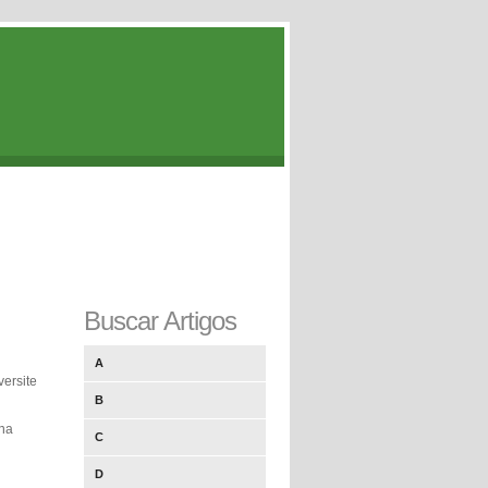
Buscar Artigos
A
versite
B
 na
C
D