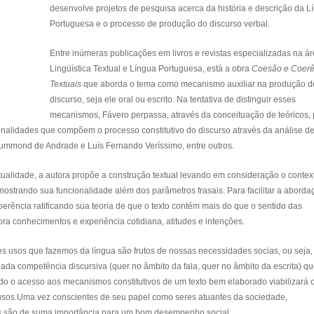
desenvolve projetos de pesquisa acerca da história e descrição da L
Portuguesa e o processo de produção do discurso verbal.
Entre inúmeras publicações em livros e revistas especializadas na á
Lingüística Textual e Língua Portuguesa, está a obra
Coesão e Coerê
Textuais
que aborda o tema como mecanismo auxiliar na produção 
discurso, seja ele oral ou escrito. Na tentativa de distinguir esses
mecanismos, Fávero perpassa, através da conceituação de teóricos, 
ionalidades que compõem o processo constitutivo do discurso através da análise de
rummond de Andrade e Luís Fernando Veríssimo, entre outros.
tualidade, a autora propõe a construção textual levando em consideração o contex
mostrando sua funcionalidade além dos parâmetros frasais. Para facilitar a abord
oerência ratificando sua teoria de que o texto contém mais do que o sentido das
pora conhecimentos e experiência cotidiana, atitudes e intenções.
tes usos que fazemos da língua são frutos de nossas necessidades socias, ou seja
da competência discursiva (quer no âmbito da fala, quer no âmbito da escrita) q
do o acesso aos mecanismos constitutivos de um texto bem elaborado viabilizará 
usos.Uma vez conscientes de seu papel como seres atuantes da sociedade,
os são de suma importância para um bom desempenho social.