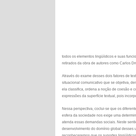
todos os elementos lingüísticos e suas func
retirados da obra de autores como Carlos D
Através do exame desses dois fatores de tex
situacional comunicativo que se objetiva, de
ela classifica, ordena a noção de coesão e c
expressões da superfície textual, pois incor
Nessa perspectiva, coclui-se que os diferen
esfera da sociedade nos exige uma determina
atenda essas demandas sociais. Neste senti
desenvolvimento do domínio global desses 
reconheceremos que os suportes lingüístic