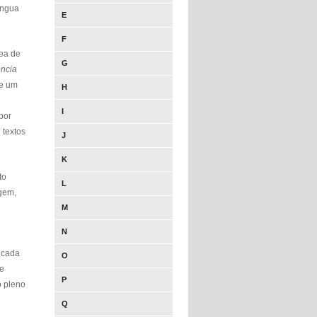
íngua
E
F
rea de
G
ncia
de um
H
I
por
 textos
J
K
to
L
agem,
M
N
, cada
O
ue
P
o pleno
Q