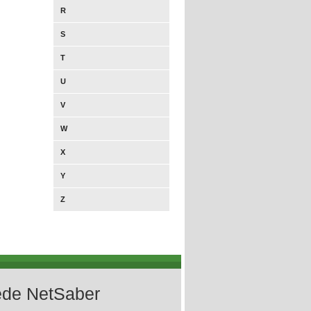
R
S
T
U
V
W
X
Y
Z
de NetSaber