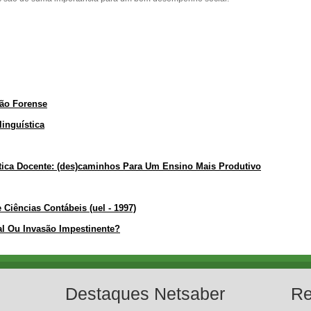
ão Forense
linguística
ática Docente: (des)caminhos Para Um Ensino Mais Produtivo
Ciências Contábeis (uel - 1997)
al Ou Invasão Impestinente?
Destaques Netsaber
Re