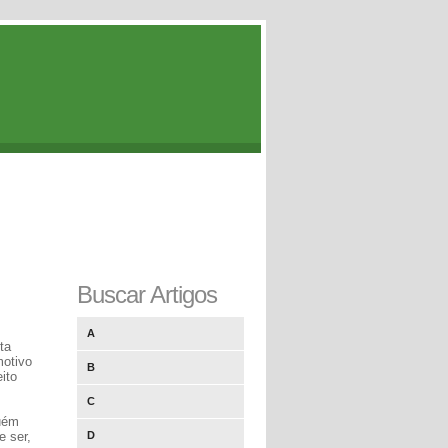
Buscar Artigos
A
ta
motivo
B
ito
C
guém
e ser,
D