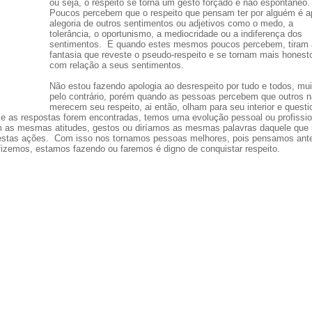
ou seja, o respeito se torna um gesto forçado e não espontâneo
Poucos percebem que o respeito que pensam ter por alguém é 
alegoria de outros sentimentos ou adjetivos como o medo, a
tolerância, o oportunismo, a mediocridade ou a indiferença dos
sentimentos. E quando estes mesmos poucos percebem, tiram 
fantasia que reveste o pseudo-respeito e se tornam mais honest
com relação a seus sentimentos.
Não estou fazendo apologia ao desrespeito por tudo e todos, mui
pelo contrário, porém quando as pessoas percebem que outros 
merecem seu respeito, ai então, olham para seu interior e quest
se as respostas forem encontradas, temos uma evolução pessoal ou profissio
m as mesmas atitudes, gestos ou diríamos as mesmas palavras daquele que
 estas ações. Com isso nos tornamos pessoas melhores, pois pensamos ant
 fizemos, estamos fazendo ou faremos é digno de conquistar respeito.