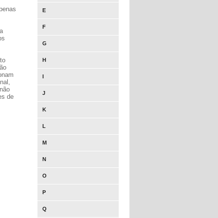
.
apenas
E
F
a
os
G
to
H
não
ionam
I
nal,
 não
J
es de
K
L
M
N
O
P
Q