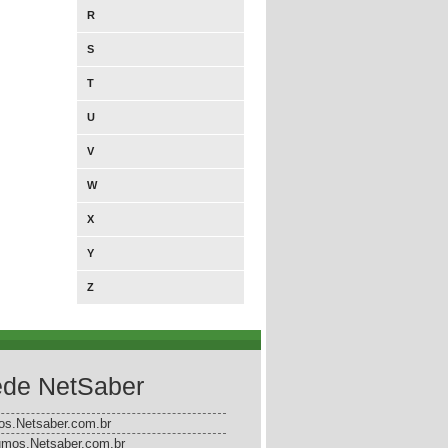
R
S
T
U
V
W
X
Y
Z
de NetSaber
gos.Netsaber.com.br
mos.Netsaber.com.br