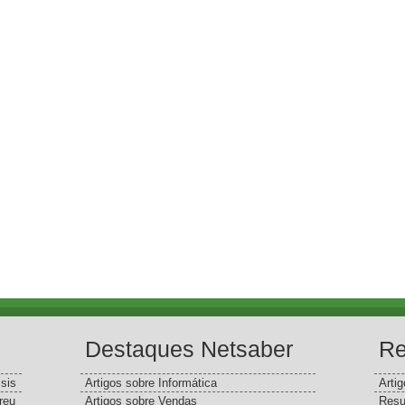
Destaques Netsaber
Re
sis
Artigos sobre Informática
Arti
reu
Artigos sobre Vendas
Resu