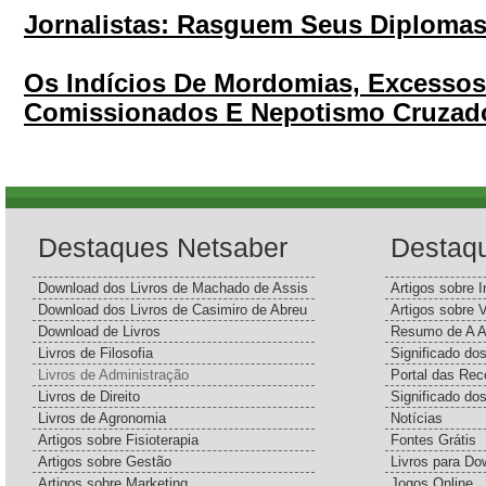
Jornalistas: Rasguem Seus Diploma
Os Indícios De Mordomias, Excesso
Comissionados E Nepotismo Cruzado
Destaques Netsaber
Destaq
Download dos Livros de Machado de Assis
Artigos sobre I
Download dos Livros de Casimiro de Abreu
Artigos sobre 
Download de Livros
Resumo de A A
Livros de Filosofia
Significado d
Livros de Administração
Portal das Rec
Livros de Direito
Significado do
Livros de Agronomia
Notícias
Artigos sobre Fisioterapia
Fontes Grátis
Artigos sobre Gestão
Livros para Do
Artigos sobre Marketing
Jogos Online